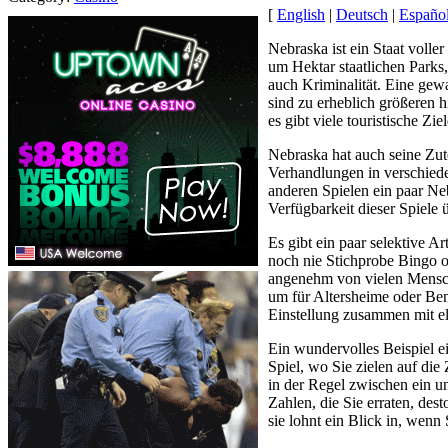
[
English
|
Deutsch
|
Españo
Nebraska ist ein Staat voll
um Hektar staatlichen Parks
auch Kriminalität. Eine gewa
sind zu erheblich größeren 
es gibt viele touristische Z
Nebraska hat auch seine Zut
Verhandlungen in verschiede
anderen Spielen ein paar Ne
Verfügbarkeit dieser Spiele
Es gibt ein paar selektive 
noch nie Stichprobe Bingo o
angenehm von vielen Mensche
um für Altersheime oder Ben
Einstellung zusammen mit el
Ein wundervolles Beispiel e
Spiel, wo Sie zielen auf di
in der Regel zwischen ein u
Zahlen, die Sie erraten, de
sie lohnt ein Blick in, wenn