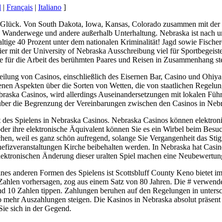
l
|
Français
|
Italiano
]
er Glück. Von South Dakota, Iowa, Kansas, Colorado zusammen mit der
, Wanderwege und andere außerhalb Unterhaltung. Nebraska ist nach u
ltige 40 Prozent unter dem nationalen Kriminalität! Jagd sowie Fische
hier mit der University of Nebraska Ausschreibung viel für Sportbegeis
iele für die Arbeit des berühmten Paares und Reisen in Zusammenhang st
eilung von Casinos, einschließlich des Eisernen Bar, Casino und Ohiy
nen Aspekten über die Sorten von Wetten, die von staatlichen Regelu
braska Casinos, wird allerdings Auseinandersetzungen mit lokalen Füh
 über die Begrenzung der Vereinbarungen zwischen den Casinos in Nebr
Art des Spielens in Nebraska Casinos. Nebraska Casinos können elektro
der ihre elektronische Äquivalent können Sie es ein Wirbel beim Besuc
n, weil es ganz schön aufregend, solange Sie Vergangenheit das Stig
efizveranstaltungen Kirche beibehalten werden. In Nebraska hat Casin
ektronischen Änderung dieser uralten Spiel machen eine Neubewertung d
ines anderen Formen des Spielens ist Scottsbluff County Keno bietet i
e Zahlen vorhersagen, zog aus einem Satz von 80 Jahren. Die # verwen
nd 10 Zahlen tippen. Zahlungen beruhen auf den Regelungen in untersc
sto mehr Auszahlungen steigen. Die Kasinos in Nebraska absolut präsen
 Sie sich in der Gegend.