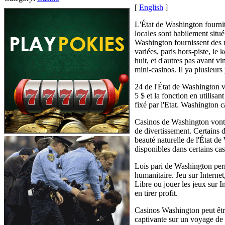
[
English
]
L'État de Washington fournit
locales sont habilement situé
Washington fournissent des m
variées, paris hors-piste, le
huit, et d'autres pas avant v
mini-casinos. Il ya plusieurs
24 de l'État de Washington v
5 $ et la fonction en utilisa
fixé par l'Etat. Washington 
Casinos de Washington vont d
de divertissement. Certains 
beauté naturelle de l'État de
disponibles dans certains ca
Lois pari de Washington perm
humanitaire. Jeu sur Internet
Libre ou jouer les jeux sur 
en tirer profit.
Casinos Washington peut être
captivante sur un voyage de