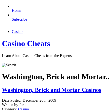
Home
Subscribe
Casino
Casino Cheats
Learn About Casino Cheats from the Experts
Washington, Brick and Mortar..
Washington, Brick and Mortar Casinos
Date Posted: December 20th, 2009
Written by Jaron
Category:
Casino