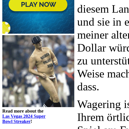
diesem Lan
und sie in
meiner alte
Dollar würd
zu unterstü
Weise mach
dass.
Wagering i
Read more about the
Ihrem örtl
Las Vegas 2024 Super
Bowl Streaker
!