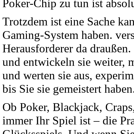
Poker-Chip zu tun ist absolu
Trotzdem ist eine Sache kan
Gaming-System haben. verst
Herausforderer da draußen.
und entwickeln sie weiter, 
und werten sie aus, experim
bis Sie sie gemeistert haben
Ob Poker, Blackjack, Craps
immer Ihr Spiel ist – die Pr
Glücksspiels. Und wenn Sie