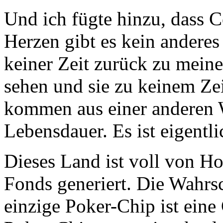
Und ich fügte hinzu, dass 
Herzen gibt es kein anderes
keiner Zeit zurück zu meine
sehen und sie zu keinem Ze
kommen aus einer anderen W
Lebensdauer. Es ist eigentl
Dieses Land ist voll von H
Fonds generiert. Die Wahrsch
einzige Poker-Chip ist ein