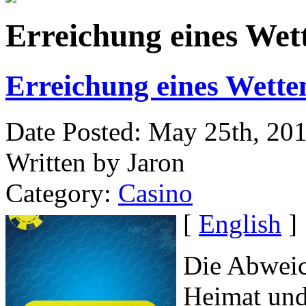
Erreichung eines Wett
Erreichung eines Wette
Date Posted: May 25th, 20
Written by Jaron
Category:
Casino
[
English
]
Die Abweic
Heimat und