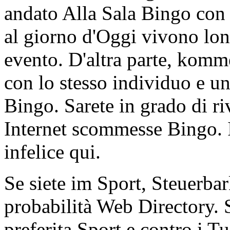
andato Alla Sala Bingo con 
al giorno d'Oggi vivono lo
evento. D'altra parte, komm
con lo stesso individuo e un
Bingo. Sarete in grado di ri
Internet scommesse Bingo. I
infelice qui.
Se siete im Sport, Steuerbar
probabilità Web Directory. 
preferita Sport e contro i T