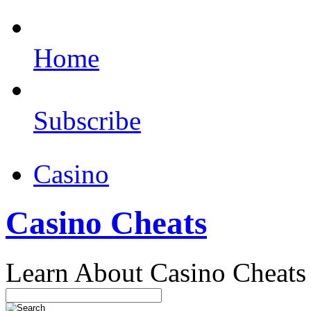
Home
Subscribe
Casino
Casino Cheats
Learn About Casino Cheats 